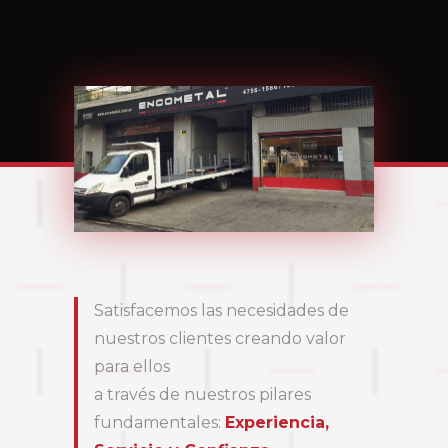
Satisfacemos las necesidades de
nuestros clientes creando valor
para ellos
a través de nuestros pilares
fundamentales:
Experiencia,