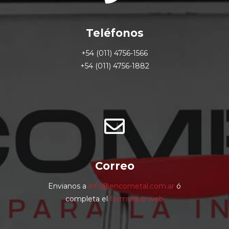
Teléfonos
+54 (011) 4756-1566
+54 (011) 4756-1882
Correo
Envianos a
info@encometal.com.ar
ó
completa el
formulario web