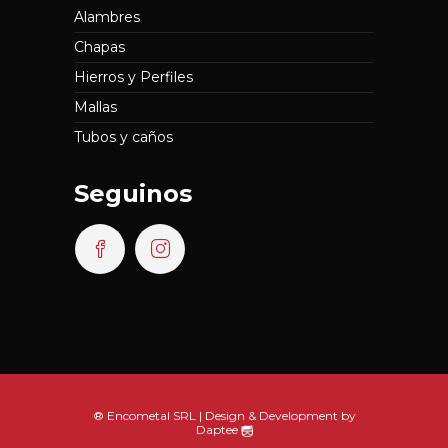
Alambres
Chapas
Hierros y Perfiles
Mallas
Tubos y caños
Seguinos
® Encometal SRL | Design & Development by
Daptee